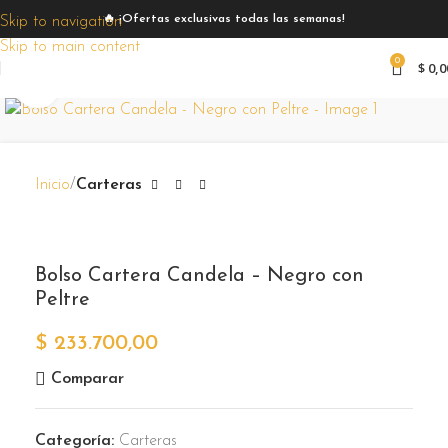
🔥 ¡Ofertas exclusivas todas las semanas!
Skip to navigation
Skip to main content
0
$
0,0
Zoom
Inicio
Carteras
Bolso Cartera Candela – Negro con
Peltre
$
233.700,00
Comparar
Categoría:
Carteras