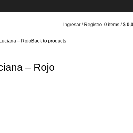
Ingresar / Registro
0
items
/
$
0,
Luciana – Rojo
Back to products
ciana – Rojo