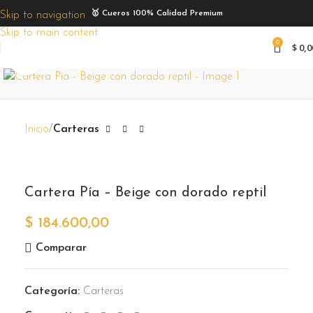
🥇 Cueros 100% Calidad Premium
Skip to navigation
Skip to main content
0
$
0,0
Zoom
Inicio
Carteras
Cartera Pía – Beige con dorado reptil
$
184.600,00
Comparar
Categoría:
Carteras