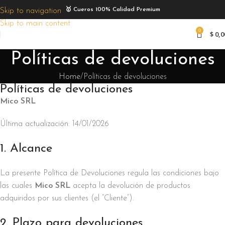
🥇 Cueros 100% Calidad Premium
Skip to navigation
Skip to main content
0
$
0,0
Políticas de devoluciones
Home
Políticas de devoluciones
Políticas de devoluciones
Mico SRL
Última actualización: 14/01/2026
1. Alcance
La presente Política de Devoluciones regula las condiciones bajo
las cuales
Mico SRL
acepta la devolución de productos
adquiridos por sus clientes (el “Cliente”).
2. Plazo para devoluciones