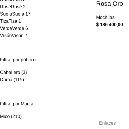
Rosa Oro
Rosé
Rosé
2
Suela
Suela
17
Mochilas
Tiza
Tiza
1
$
186.400,00
Verde
Verde
6
Visón
Visón
7
Filtrar por público
Caballero
(3)
Dama
(115)
Filtrar por Marca
Mico
(210)
Enlaces