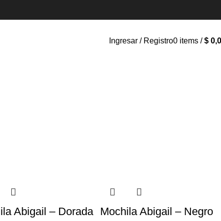
Ingresar / Registro
0
items
/
$
0,
TERAS
GORRAS
MOCHILAS
la Abigail – Dorada
Mochila Abigail – Negro