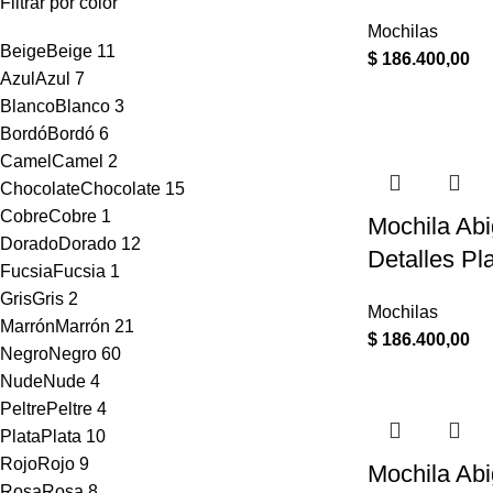
Filtrar por color
Mochilas
Beige
Beige
11
$
186.400,00
Azul
Azul
7
Blanco
Blanco
3
Bordó
Bordó
6
Camel
Camel
2
Chocolate
Chocolate
15
Cobre
Cobre
1
Mochila Abi
Dorado
Dorado
12
Detalles Pl
Fucsia
Fucsia
1
Gris
Gris
2
Mochilas
Marrón
Marrón
21
$
186.400,00
Negro
Negro
60
Nude
Nude
4
Peltre
Peltre
4
Plata
Plata
10
Rojo
Rojo
9
Mochila Abi
Rosa
Rosa
8