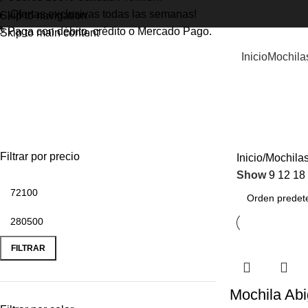
 ¡Ofertas exclusivas todas las semanas!
Skip to navigation
 Paga con débito, crédito o Mercado Pago.
Skip to main content
Inicio
Mochila
ACCESORIOS
BANDOLER
Filtrar por precio
Inicio
Mochila
Show
9
12
18
FILTRAR
Mochila Abi