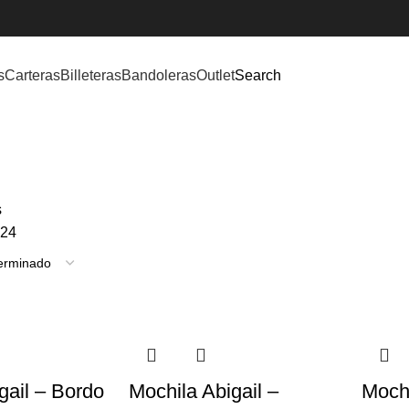
s
Carteras
Billeteras
Bandoleras
Outlet
Search
AS
BILLETERAS
BOLSOS
BOLSOS DE VIAJE
BOLSOS MATEROS
CAR
s
24
gail – Bordo
Mochila Abigail –
Mochi