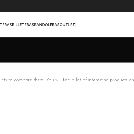
TERAS
BILLETERAS
BANDOLERAS
OUTLET
s to compare them. You will find a lot of interesting products o