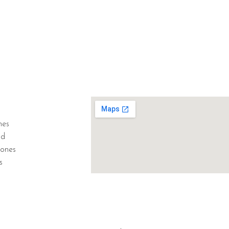
nes
ad
iones
s