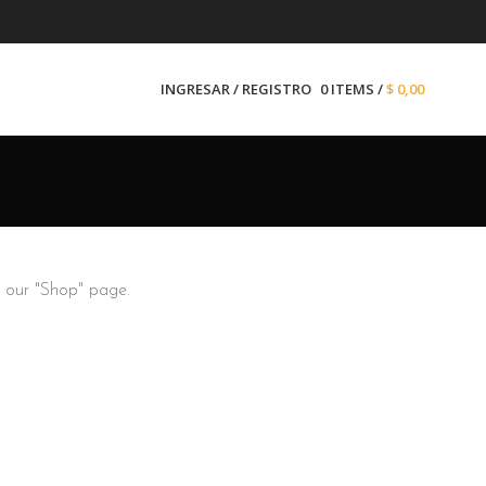
INGRESAR / REGISTRO
0
ITEMS
/
$
0,00
n our "Shop" page.