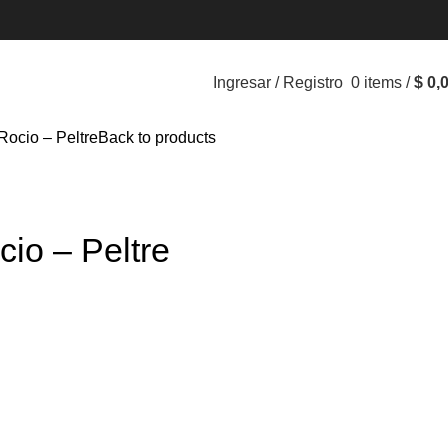
Ingresar / Registro
0
items
/
$
0,
Rocio – Peltre
Back to products
io – Peltre