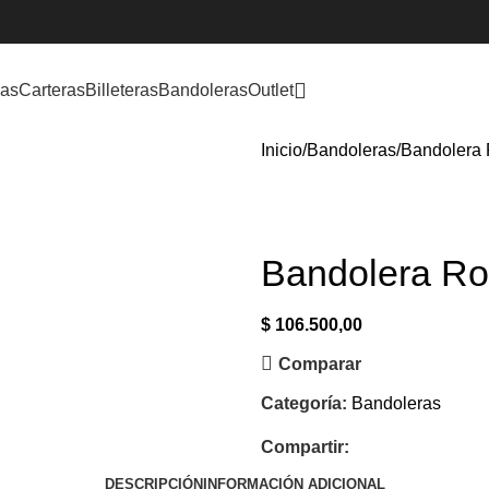
las
Carteras
Billeteras
Bandoleras
Outlet
Inicio
Bandoleras
Bandolera 
Bandolera Roc
$
106.500,00
Comparar
Categoría:
Bandoleras
Compartir:
DESCRIPCIÓN
INFORMACIÓN ADICIONAL