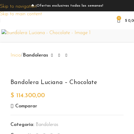
🔥 ¡Ofertas exclusivas todas las semanas!
Skip to navigation
Skip to main content
0
$
0,0
Zoom
Inicio
Bandoleras
Bandolera Luciana – Chocolate
$
114.300,00
Comparar
Categoría:
Bandoleras