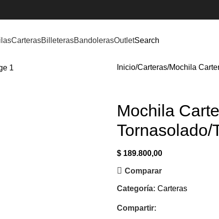
las
Carteras
Billeteras
Bandoleras
Outlet
Search
Inicio
Carteras
Mochila Carte
Mochila Carte
Tornasolado/T
$
189.800,00
Comparar
Categoría:
Carteras
Compartir: