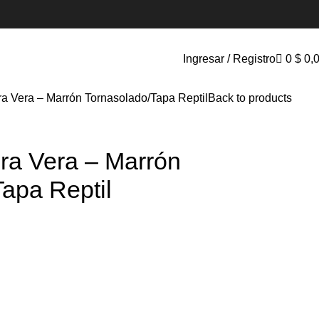
Ingresar / Registro
0
$
0,
ra Vera – Marrón Tornasolado/Tapa Reptil
Back to products
ra Vera – Marrón
apa Reptil