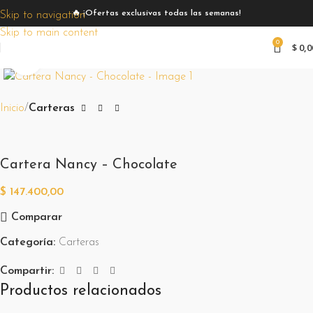
🔥 ¡Ofertas exclusivas todas las semanas!
Skip to navigation
Skip to main content
0
$
0,0
Zoom
Inicio
Carteras
Cartera Nancy – Chocolate
$
147.400,00
Comparar
Categoría:
Carteras
Compartir:
Productos relacionados