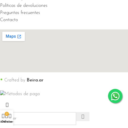
Políticas de devoluciones
Preguntas frecuentes
Contacto
•
Crafted by
Beira.ar
0
ienda
Carrito
Mi cuenta