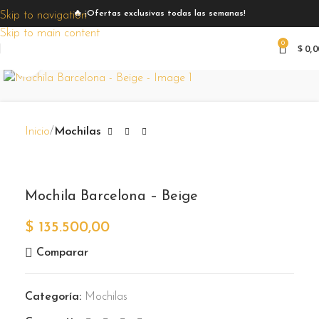
🔥 ¡Ofertas exclusivas todas las semanas!
Skip to navigation
Skip to main content
0
$
0,0
Zoom
Inicio
Mochilas
Mochila Barcelona – Beige
$
135.500,00
Comparar
Categoría:
Mochilas