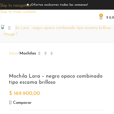
🔥 ¡Ofertas exclusivas todas las semanas!
Skip to navigation
Skip to main content
0
$
0,0
Zoom
Inicio
Mochilas
Mochila Lara – negro opaco combinado
tipo escama brilloso
$
169.900,00
Comparar