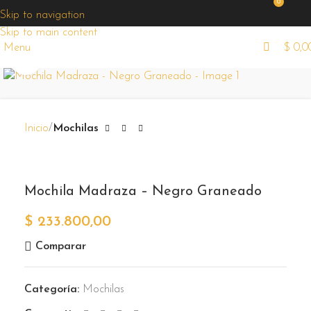
¡Ofertas
0
exclusivas
Skip to navigation
todas las
Skip to main content
semanas!
Menu
$
0,0
Zoom
Inicio
Mochilas
Mochila Madraza – Negro Graneado
$
233.800,00
Comparar
Categoría:
Mochilas