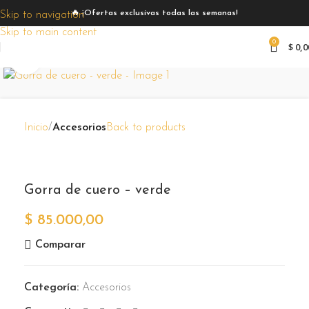
🔥 ¡Ofertas exclusivas todas las semanas!
Skip to navigation
Skip to main content
0
$
0,0
Zoom
Inicio
Accesorios
Back to products
Gorra de cuero – verde
$
85.000,00
Comparar
Categoría:
Accesorios