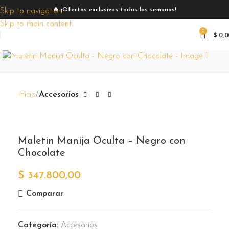
🔥 ¡Ofertas exclusivas todas las semanas!
Skip to navigation
Skip to main content
0
$
0,0
Zoom
Inicio
Accesorios
Maletin Manija Oculta – Negro con
Chocolate
$
347.800,00
Comparar
Categoría:
Accesorios