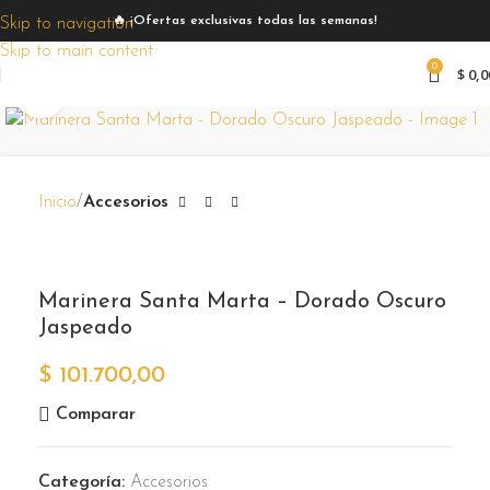
🔥 ¡Ofertas exclusivas todas las semanas!
Skip to navigation
Skip to main content
0
$
0,0
Zoom
Inicio
Accesorios
Marinera Santa Marta – Dorado Oscuro
Jaspeado
$
101.700,00
Comparar
Categoría:
Accesorios