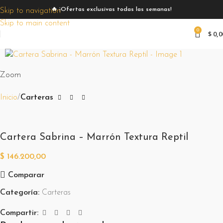
🔥 ¡Ofertas exclusivas todas las semanas!
Skip to navigation
Skip to main content
0
$
0,0
Zoom
Inicio
Carteras
Cartera Sabrina – Marrón Textura Reptil
$
146.200,00
Comparar
Categoría:
Carteras
Compartir: