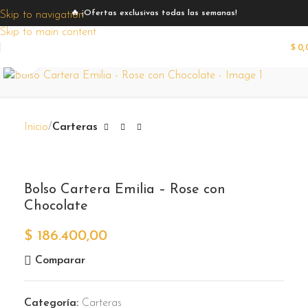
🔥 ¡Ofertas exclusivas todas las semanas!
Skip to navigation
Skip to main content
$
0,
Zoom
Inicio
Carteras
Bolso Cartera Emilia – Rose con
Chocolate
$
186.400,00
Comparar
Categoría:
Carteras