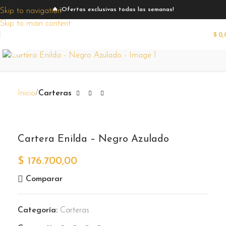
🔥 ¡Ofertas exclusivas todas las semanas!
Skip to navigation
Skip to main content
$
0,
Zoom
Inicio
Carteras
Cartera Enilda – Negro Azulado
$
176.700,00
Comparar
Categoría:
Carteras