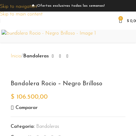
🔥 ¡Ofertas exclusivas todas las semanas!
Skip to navigation
Skip to main content
0
$
0,0
Zoom
Inicio
Bandoleras
Bandolera Rocio – Negro Brilloso
$
106.500,00
Comparar
Categoría:
Bandoleras