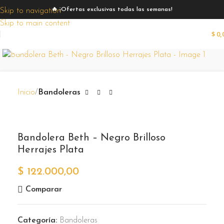
🔥 ¡Ofertas exclusivas todas las semanas!
Skip to navigation
Skip to main content
$
0,
Zoom
Inicio
Bandoleras
Bandolera Beth – Negro Brilloso
Herrajes Plata
$
122.000,00
Comparar
Categoría:
Bandoleras