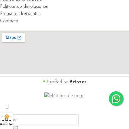
Políticas de devoluciones
Preguntas frecuentes
Contacto
•
Crafted by
Beira.ar
0
ienda
Carrito
Mi cuenta