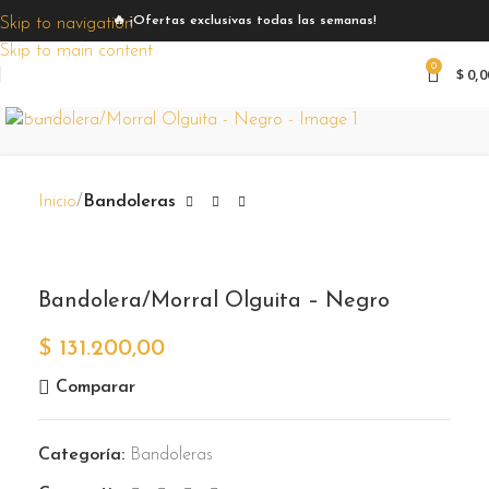
🔥 ¡Ofertas exclusivas todas las semanas!
Skip to navigation
Skip to main content
0
$
0,0
Zoom
Inicio
Bandoleras
Bandolera/Morral Olguita – Negro
$
131.200,00
Comparar
Categoría:
Bandoleras