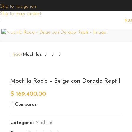
¡Ofertas
exclusivas
Skip to navigation
todas las
Skip to main content
semanas!
$
0,
Zoom
Inicio
Mochilas
Mochila Rocio – Beige con Dorado Reptil
$
169.400,00
Comparar
Categoría:
Mochilas