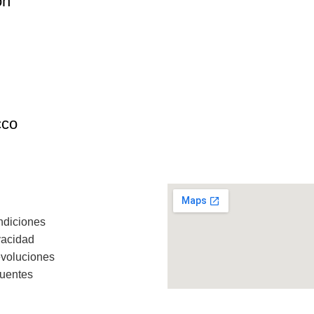
ón
cco
ndiciones
vacidad
evoluciones
cuentes