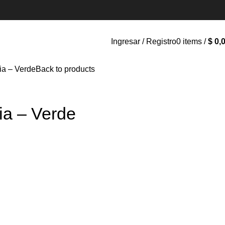
Ingresar / Registro
0
items
/
$
0,
ia – Verde
Back to products
ia – Verde