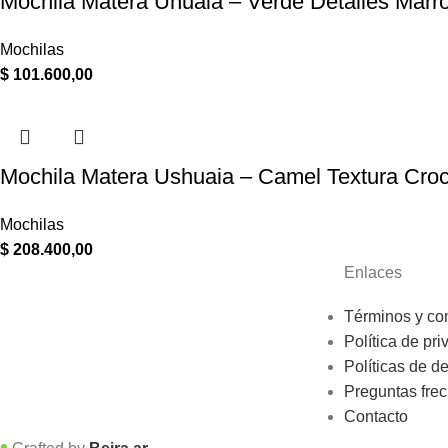
Mochila Matera Uhuaia – Verde Detalles Marr
Mochilas
$
101.600,00
Mochila Matera Ushuaia – Camel Textura Cro
Mochilas
$
208.400,00
Enlaces
Términos y co
Política de pri
Políticas de d
Preguntas fre
Contacto
•