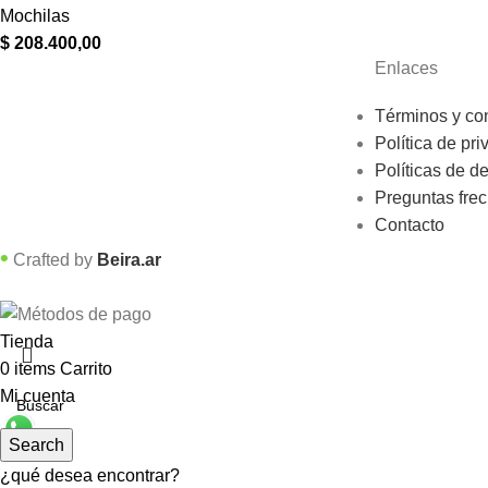
Mochilas
$
208.400,00
Enlaces
Términos y co
Política de pri
Políticas de d
Preguntas fre
Contacto
•
Crafted by
Beira.ar
Tienda
0
items
Carrito
Mi cuenta
Search
¿qué desea encontrar?