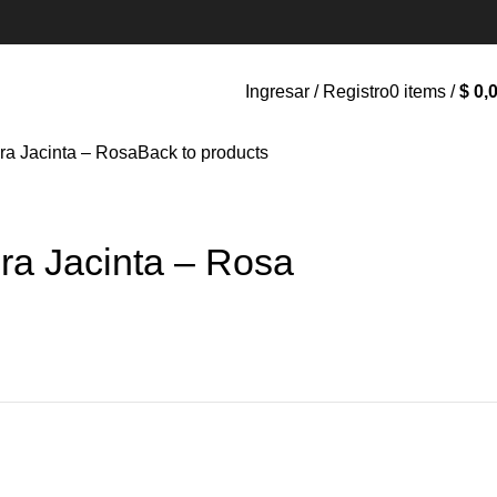
Ingresar / Registro
0
items
/
$
0,
ra Jacinta – Rosa
Back to products
ra Jacinta – Rosa