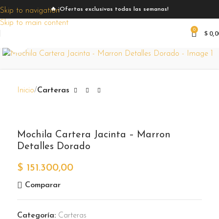
🔥 ¡Ofertas exclusivas todas las semanas!
Skip to navigation
Skip to main content
0
$
0,0
Zoom
Inicio
Carteras
Mochila Cartera Jacinta – Marron
Detalles Dorado
$
151.300,00
Comparar
Categoría:
Carteras