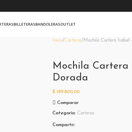
RTERAS
BILLETERAS
BANDOLERAS
OUTLET
Inicio
Carteras
Mochila Cartera Isabel
Mochila Cartera 
Dorada
$
189.800,00
Comparar
Categoría:
Carteras
Compartir: