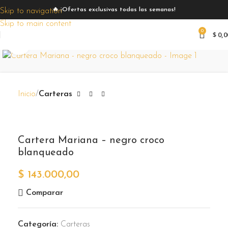
🔥 ¡Ofertas exclusivas todas las semanas!
Skip to navigation
Skip to main content
0
$
0,0
Zoom
Inicio
Carteras
Cartera Mariana – negro croco
blanqueado
$
143.000,00
Comparar
Categoría:
Carteras