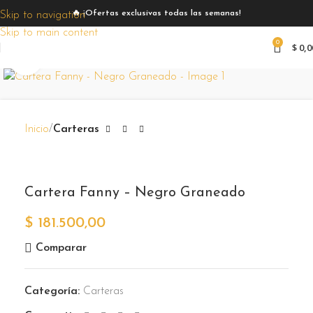
🔥 ¡Ofertas exclusivas todas las semanas!
Skip to navigation
Skip to main content
0
$
0,0
Zoom
Inicio
Carteras
Cartera Fanny – Negro Graneado
$
181.500,00
Comparar
Categoría:
Carteras