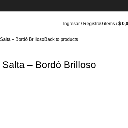
Ingresar / Registro
0
items
/
$
0,
Salta – Bordó Brilloso
Back to products
 Salta – Bordó Brilloso