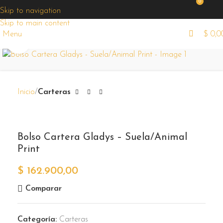
¡Ofertas
0
exclusivas
Skip to navigation
todas las
Skip to main content
semanas!
Menu
$
0,0
Zoom
Inicio
Carteras
Bolso Cartera Gladys – Suela/Animal
Print
$
162.900,00
Comparar
Categoría:
Carteras