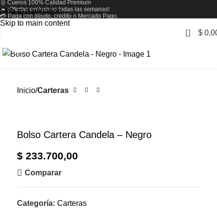
🥇 Cueros 100% Calidad Premium
🔥 ¡Ofertas exclusivas todas las semanas!
Skip to navigation
💳 Paga con débito, crédito o Mercado Pago.
Skip to main content
0
$
0,0
Zoom
Inicio
Carteras
Bolso Cartera Candela – Negro
$
233.700,00
Comparar
Categoría:
Carteras