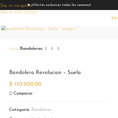
🔥 ¡Ofertas exclusivas todas las semanas!
Skip to navigation
Skip to main content
$
0,
Zoom
Inicio
Bandoleras
Bandolera Revolucion – Suela
$
130.200,00
Comparar
Categoría:
Bandoleras