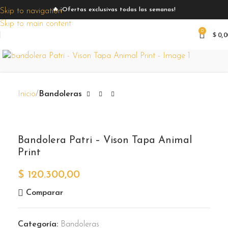
🔥 ¡Ofertas exclusivas todas las semanas!
Skip to navigation
Skip to main content
0
$
0,0
Zoom
Inicio
Bandoleras
Bandolera Patri – Vison Tapa Animal
Print
$
120.300,00
Comparar
Categoría:
Bandoleras