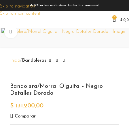
🔥 ¡Ofertas exclusivas todas las semanas!
Skip to navigation
Skip to main content
0
$
0,0
Zoom
Inicio
Bandoleras
Bandolera/Morral Olguita – Negro
Detalles Dorado
$
131.200,00
Comparar