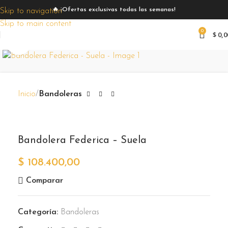
🔥 ¡Ofertas exclusivas todas las semanas!
Skip to navigation
Skip to main content
0
$
0,0
Zoom
Inicio
Bandoleras
Bandolera Federica – Suela
$
108.400,00
Comparar
Categoría:
Bandoleras