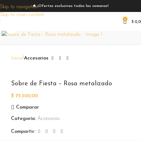
🔥 ¡Ofertas exclusivas todas las semanas!
Skip to navigation
Skip to main content
0
$
0,0
Zoom
Inicio
Accesorios
Sobre de Fiesta – Rosa metalizado
$
75.300,00
Comparar
Categoría:
Accesorios
Compartir: