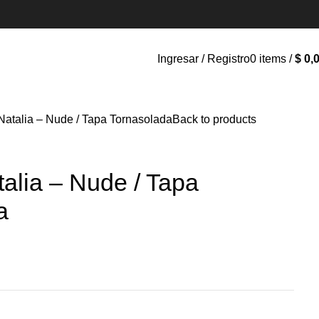
Ingresar / Registro
0
items
/
$
0,
Natalia – Nude / Tapa Tornasolada
Back to products
alia – Nude / Tapa
a