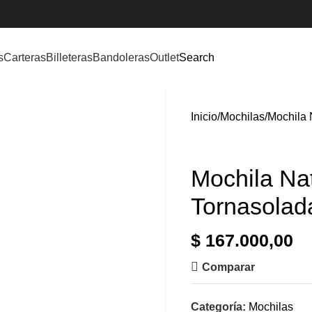
s
Carteras
Billeteras
Bandoleras
Outlet
Search
Inicio
Mochilas
Mochila 
Mochila Nat
Tornasolad
$
167.000,00
Comparar
Categoría:
Mochilas