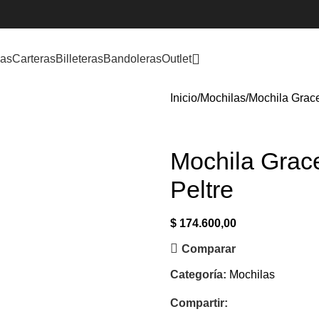
las
Carteras
Billeteras
Bandoleras
Outlet
Inicio
Mochilas
Mochila Grace
Mochila Grac
Peltre
$
174.600,00
Comparar
Categoría:
Mochilas
Compartir: