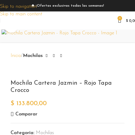
🔥 ¡Ofertas exclusivas todas las semanas!
Skip to navigation
Skip to main content
0
$
0,0
Zoom
Inicio
Mochilas
Mochila Cartera Jazmin – Rojo Tapa
Crocco
$
133.800,00
Comparar
Categoría:
Mochilas