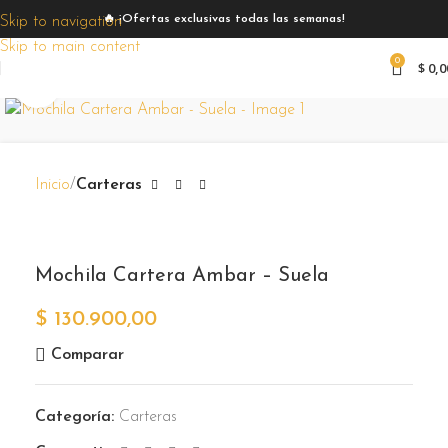
🔥 ¡Ofertas exclusivas todas las semanas!
Skip to navigation
Skip to main content
0
$
0,0
Zoom
Inicio
Carteras
Mochila Cartera Ambar – Suela
$
130.900,00
Comparar
Categoría:
Carteras