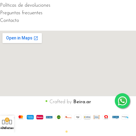
Políticas de devoluciones
Preguntas frecuentes
Contacto
•
Crafted by
Beira.ar
0
ienda
Carrito
Mi cuenta