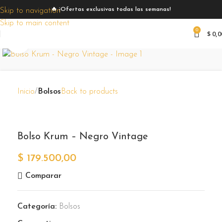
🔥 ¡Ofertas exclusivas todas las semanas!
Skip to navigation
Skip to main content
0
$
0,0
Zoom
Inicio
Bolsos
Back to products
Bolso Krum – Negro Vintage
$
179.500,00
Comparar
Categoría:
Bolsos