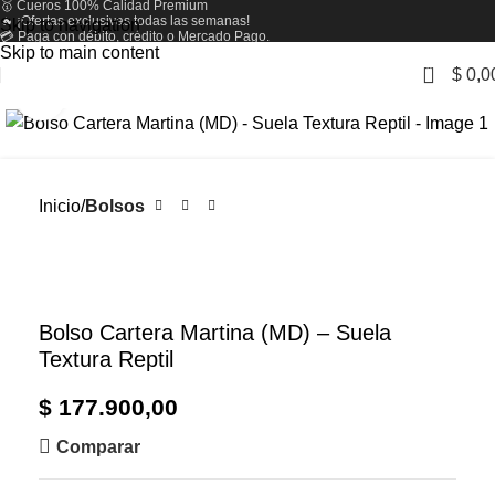
🥇 Cueros 100% Calidad Premium
🔥 ¡Ofertas exclusivas todas las semanas!
Skip to navigation
💳 Paga con débito, crédito o Mercado Pago.
Skip to main content
0
$
0,0
Zoom
Inicio
Bolsos
Bolso Cartera Martina (MD) – Suela
Textura Reptil
$
177.900,00
Comparar