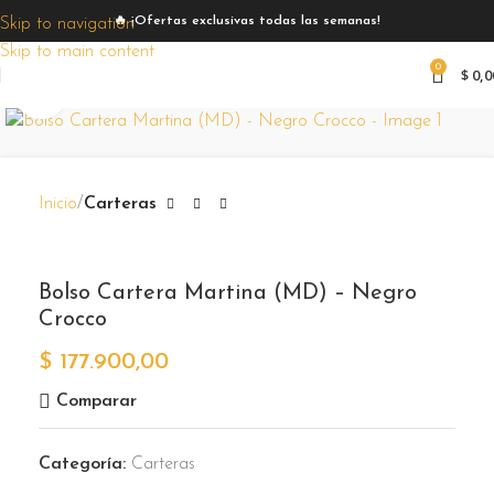
🔥 ¡Ofertas exclusivas todas las semanas!
Skip to navigation
Skip to main content
0
$
0,0
Zoom
Inicio
Carteras
Bolso Cartera Martina (MD) – Negro
Crocco
$
177.900,00
Comparar
Categoría:
Carteras