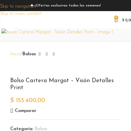
🔥 ¡Ofertas exclusivas todas las semanas!
Skip to navigation
Skip to main content
0
$
0,0
Zoom
Inicio
Bolsos
Bolso Cartera Margot – Visón Detalles
Print
$
155.400,00
Comparar
Categoría:
Bolsos