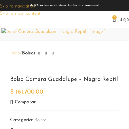
🔥 ¡Ofertas exclusivas todas las semanas!
Skip to navigation
Skip to main content
0
$
0,0
Zoom
Inicio
Bolsos
Bolso Cartera Guadalupe – Negro Reptil
$
161.700,00
Comparar
Categoría:
Bolsos