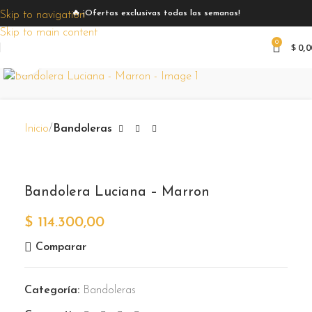
🔥 ¡Ofertas exclusivas todas las semanas!
Skip to navigation
Skip to main content
0
$
0,0
Zoom
Inicio
Bandoleras
Bandolera Luciana – Marron
$
114.300,00
Comparar
Categoría:
Bandoleras